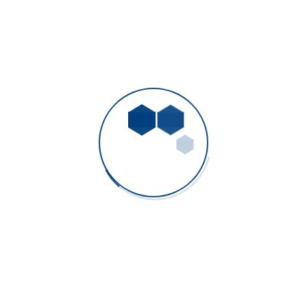
mber 10, 2020
No Comments
elit. Duis id lacinia turpis, mollis vulputate neque. Sed
que, quis ultricies turpis. Praesent accumsan ligula turpis,